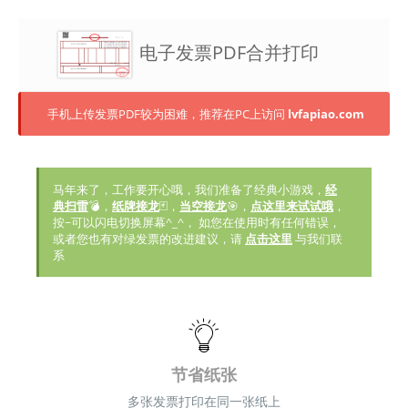
电子发票PDF合并打印
手机上传发票PDF较为困难，推荐在PC上访问
lvfapiao.com
马年来了，工作要开心哦，我们准备了经典小游戏，
经
典扫雷
💣，
纸牌接龙
🃏，
当空接龙
🎯，
点这里来试试哦
，
按~可以闪电切换屏幕^_^， 如您在使用时有任何错误，
或者您也有对绿发票的改进建议，请
点击这里
与我们联
系
节省纸张
多张发票打印在同一张纸上