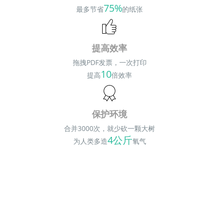
75%
最多节省
的纸张
提高效率
拖拽PDF发票，一次打印
10
提高
倍效率
保护环境
合并3000次，就少砍一颗大树
4公斤
为人类多造
氧气