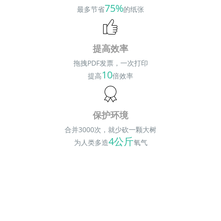
75%
最多节省
的纸张
提高效率
拖拽PDF发票，一次打印
10
提高
倍效率
保护环境
合并3000次，就少砍一颗大树
4公斤
为人类多造
氧气