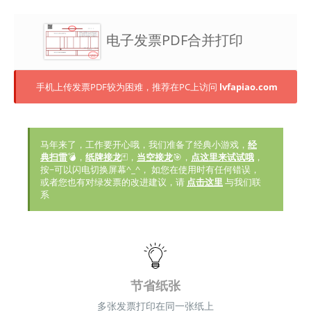
电子发票PDF合并打印
手机上传发票PDF较为困难，推荐在PC上访问
lvfapiao.com
马年来了，工作要开心哦，我们准备了经典小游戏，
经
典扫雷
💣，
纸牌接龙
🃏，
当空接龙
🎯，
点这里来试试哦
，
按~可以闪电切换屏幕^_^， 如您在使用时有任何错误，
或者您也有对绿发票的改进建议，请
点击这里
与我们联
系
节省纸张
多张发票打印在同一张纸上