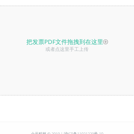
把发票PDF文件拖拽到在这里
或者点这里手工上传
小元科技 © 2019 |
沪ICP备11021229号-10