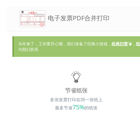
电子发票PDF合并打印
马年来了，工作要开心哦，我们准备了经典小游戏，
经典扫雷
💣，
纸
与我们联系
节省纸张
多张发票打印在同一张纸上
75%
最多节省
的纸张