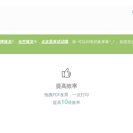
牌接龙
🃏，
当空接龙
🎯，
点这里来试试哦
，按~可以闪电切换屏幕^_^， 如
提高效率
拖拽PDF发票，一次打印
10
提高
倍效率