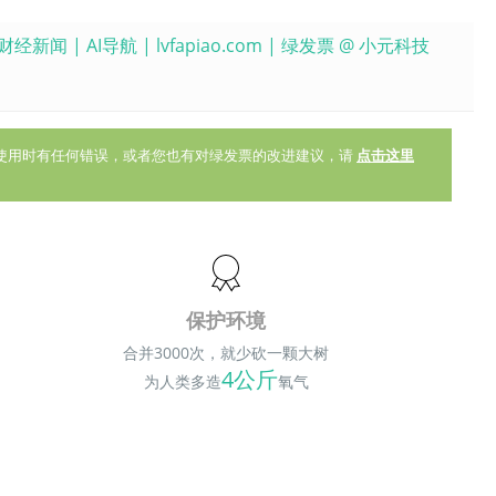
财经新闻
|
AI导航
| lvfapiao.com | 绿发票 @
小元科技
您在使用时有任何错误，或者您也有对绿发票的改进建议，请
点击这里
保护环境
合并3000次，就少砍一颗大树
4公斤
为人类多造
氧气