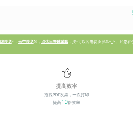
牌接龙
🃏，
当空接龙
🎯，
点这里来试试哦
，按~可以闪电切换屏幕^_^， 如
提高效率
拖拽PDF发票，一次打印
10
提高
倍效率