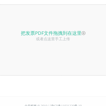
把发票PDF文件拖拽到在这里
或者点这里手工上传
小元科技 © 2019 |
沪ICP备11021229号-10