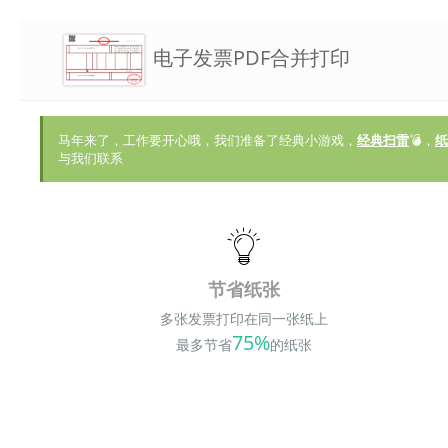
电子发票PDF合并打印
马年来了，工作要开心哦，我们准备了经典小游戏，
经典扫雷
💣，
纸
与我们联系
节省纸张
多张发票打印在同一张纸上
75%
最多节省
的纸张