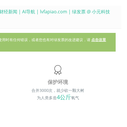
财经新闻
|
AI导航
| lvfapiao.com | 绿发票 @
小元科技
您在使用时有任何错误，或者您也有对绿发票的改进建议，请
点击这里
保护环境
合并3000次，就少砍一颗大树
4公斤
为人类多造
氧气