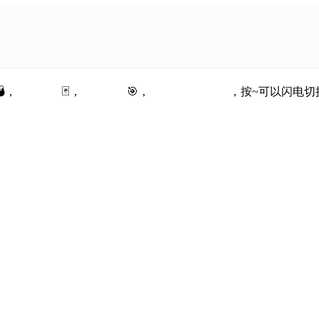
💣，
纸牌接龙
🃏，
当空接龙
🎯，
点这里来试试哦
，按~可以闪电切