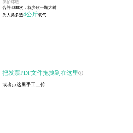
保护环境
合并3000次，就少砍一颗大树
4公斤
为人类多造
氧气
把发票PDF文件拖拽到在这里
或者点这里手工上传