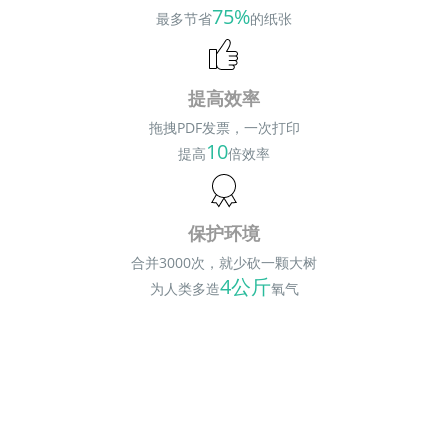
75%
最多节省
的纸张
提高效率
拖拽PDF发票，一次打印
10
提高
倍效率
保护环境
合并3000次，就少砍一颗大树
4公斤
为人类多造
氧气