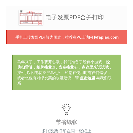
电子发票PDF合并打印
手机上传发票PDF较为困难，推荐在PC上访问
lvfapiao.com
马年来了，工作要开心哦，我们准备了经典小游戏，
经
典扫雷
💣，
纸牌接龙
🃏，
当空接龙
🎯，
点这里来试试哦
，
按~可以闪电切换屏幕^_^， 如您在使用时有任何错误，
或者您也有对绿发票的改进建议，请
点击这里
与我们联
系
节省纸张
多张发票打印在同一张纸上