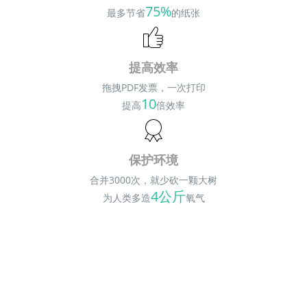
75%
最多节省
的纸张
提高效率
拖拽PDF发票，一次打印
10
提高
倍效率
保护环境
合并3000次，就少砍一颗大树
4公斤
为人类多造
氧气