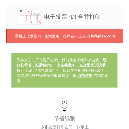
电子发票PDF合并打印
手机上传发票PDF较为困难，推荐在PC上访问
lvfapiao.com
马年来了，工作要开心哦，我们准备了经典小游戏，
经
典扫雷
💣，
纸牌接龙
🃏，
当空接龙
🎯，
点这里来试试哦
，
按~可以闪电切换屏幕^_^， 如您在使用时有任何错误，
或者您也有对绿发票的改进建议，请
点击这里
与我们联
系
节省纸张
多张发票打印在同一张纸上