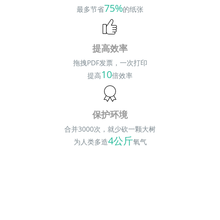
75%
最多节省
的纸张
提高效率
拖拽PDF发票，一次打印
10
提高
倍效率
保护环境
合并3000次，就少砍一颗大树
4公斤
为人类多造
氧气