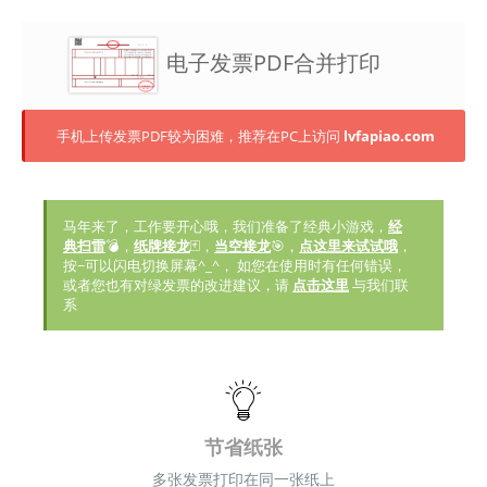
电子发票PDF合并打印
手机上传发票PDF较为困难，推荐在PC上访问
lvfapiao.com
马年来了，工作要开心哦，我们准备了经典小游戏，
经
典扫雷
💣，
纸牌接龙
🃏，
当空接龙
🎯，
点这里来试试哦
，
按~可以闪电切换屏幕^_^， 如您在使用时有任何错误，
或者您也有对绿发票的改进建议，请
点击这里
与我们联
系
节省纸张
多张发票打印在同一张纸上