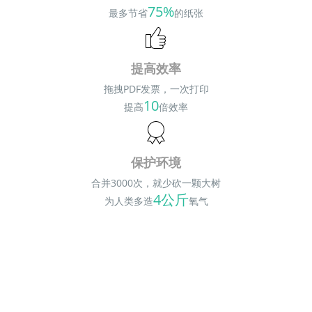
75%
最多节省
的纸张
提高效率
拖拽PDF发票，一次打印
10
提高
倍效率
保护环境
合并3000次，就少砍一颗大树
4公斤
为人类多造
氧气