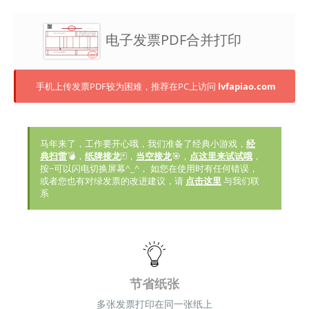
电子发票PDF合并打印
手机上传发票PDF较为困难，推荐在PC上访问
lvfapiao.com
马年来了，工作要开心哦，我们准备了经典小游戏，
经
典扫雷
💣，
纸牌接龙
🃏，
当空接龙
🎯，
点这里来试试哦
，
按~可以闪电切换屏幕^_^， 如您在使用时有任何错误，
或者您也有对绿发票的改进建议，请
点击这里
与我们联
系
节省纸张
多张发票打印在同一张纸上